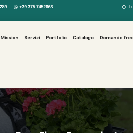
7289
+39 375 7452663
Lu
Mission
Servizi
Portfolio
Catalogo
Domande freq