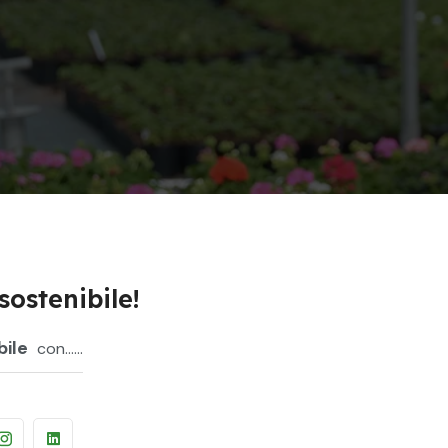
sostenibile!
bile
con......