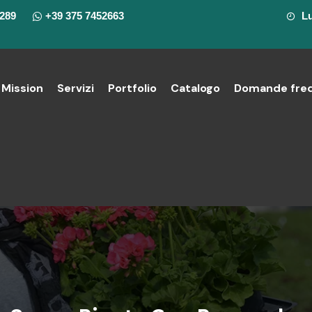
7289
+39 375 7452663
Lu
Mission
Servizi
Portfolio
Catalogo
Domande freq