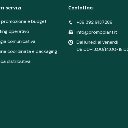
ri servizi
Contattaci
si promozione e budget
+39 392 9137289
ting operativo
info@promoplant.it
egia comunicativa
Dal lunedì al venerdì
09:00-13:00/14:00-18:0
ine coordinata e packaging
ica distributiva