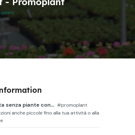
t - Promoplant
oplant
Information
a senza piante con...
#promoplant
oni anche piccole fino alla tua attività o alla
ne