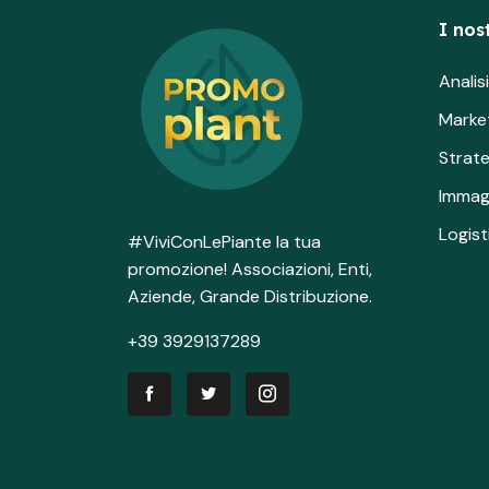
I nost
Anali
Marke
Strat
Immag
Logist
#ViviConLePiante la tua
promozione! Associazioni, Enti,
Aziende, Grande Distribuzione.
+39 3929137289