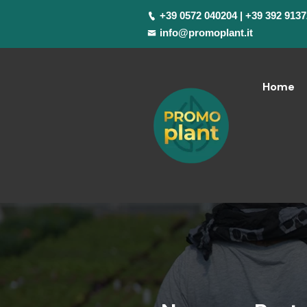
+39 0572 040204 | +39 392 913
info@promoplant.it
Home