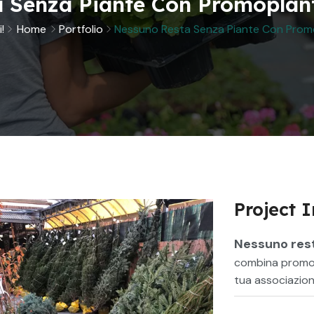
 Senza Piante Con Promoplan
!
Home
Portfolio
Nessuno Resta Senza Piante Con Prom
Project 
Nessuno rest
combina promozi
tua associazio